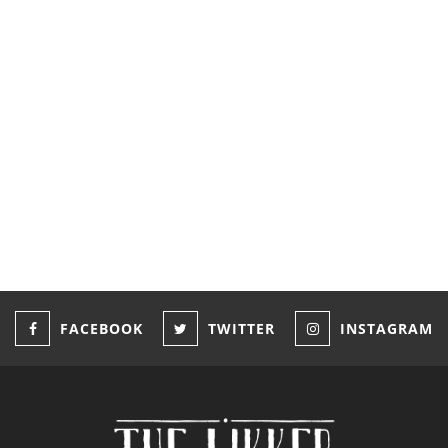
Ο Αλέξανδρος Αγγελής εί
urney – Glengoyne
νικητής του Art of Italic
isit
Aperitivo Challenge 202
020
May 11, 2022
FACEBOOK
TWITTER
INSTAGRAM