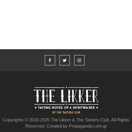
“Η καλύτερη ιστορία που δεν έχω πει” από τον Aaron Taylor-
Johnson και το Jameson
Copyrights © 2016-2025 The Likker & The Tasters Club. All Rights
Reserved. Created by Propaganda.com.gr