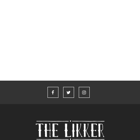
Whisky Live Athens 2026
“Η καλύτερη ιστορία που δεν έχω πει” από τον Aaron Taylor-
Johnson και το Jameson
Υπάρχει ελληνικό ουίσκι;