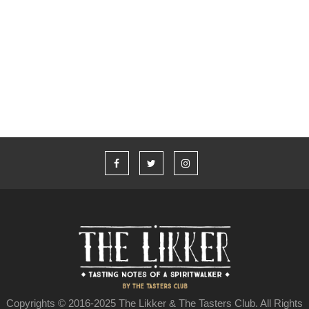
“Η καλύτερη ιστορία που δεν έχω πει” από τον Aaron Taylor-
Johnson και το Jameson
Copyrights © 2016-2025 The Likker & The Tasters Club. All Rights