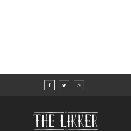
Glenfiddich x Aston Martin Formula 1® Team
Whisky Live Athens 2026
“Η καλύτερη ιστορία που δεν έχω πει” από τον Aaron Taylor-
Johnson και το Jameson