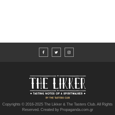
“Η καλύτερη ιστορία που δεν έχω πει” από τον Aaron Taylor-
Johnson και το Jameson
Copyrights © 2016-2025 The Likker & The Tasters Club. All Rights
Reserved. Created by Propaganda.com.gr