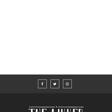
Το whisky έγινε πολυτέλεια;
Glenfiddich x Aston Martin Formula 1® Team
Whisky Live Athens 2026
“Η καλύτερη ιστορία που δεν έχω πει” από τον Aaron Taylor-
Johnson και το Jameson