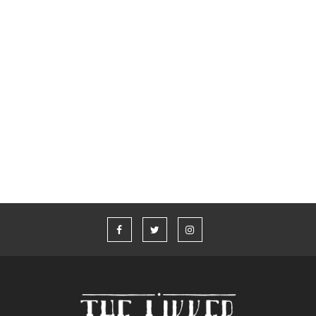
Glenfiddich x Aston Martin Formula 1® Team
Whisky Live Athens 2026
“Η καλύτερη ιστορία που δεν έχω πει” από τον Aaron Taylor-
Johnson και το Jameson