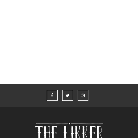
Glenfiddich x Aston Martin Formula 1® Team
Whisky Live Athens 2026
“Η καλύτερη ιστορία που δεν έχω πει” από τον Aaron Taylor-
Johnson και το Jameson