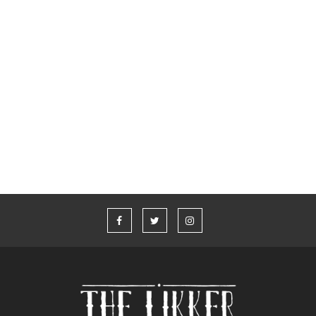
Glenfiddich x Aston Martin Formula 1® Team
Whisky Live Athens 2026
“Η καλύτερη ιστορία που δεν έχω πει” από τον Aaron Taylor-
Johnson και το Jameson