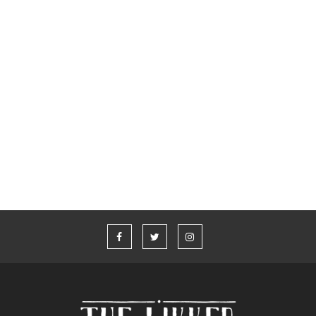
Το whisky έγινε πολυτέλεια;
Glenfiddich x Aston Martin Formula 1® Team
Whisky Live Athens 2026
“Η καλύτερη ιστορία που δεν έχω πει” από τον Aaron Taylor-
Johnson και το Jameson