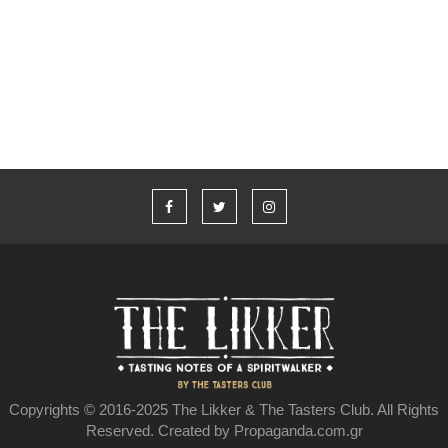
“Η καλύτερη ιστορία που δεν έχω πει” από τον Aaron Taylor-
Johnson και το Jameson
Copyrights © 2016-2025 The Likker & The Tasters Club. All Rights
Reserved. Created by Propaganda.com.gr