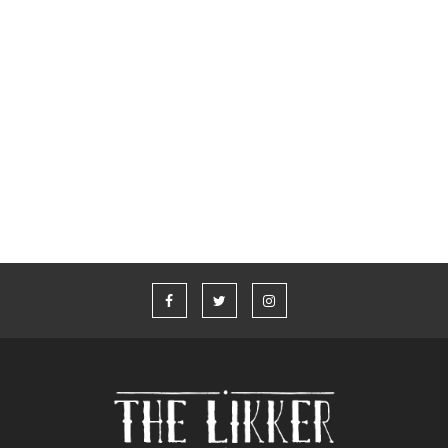
Glenfiddich x Aston Martin Formula 1® Team
Whisky Live Athens 2026
“Η καλύτερη ιστορία που δεν έχω πει” από τον Aaron Taylor-
Johnson και το Jameson