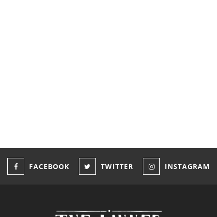
ne Drinking by World
Ποιο είναι το σωστό ποτ
κρασιού;
May 2, 2017
FACEBOOK
TWITTER
INSTAGRAM