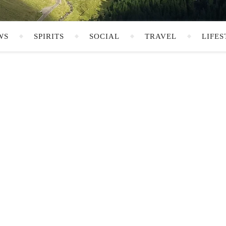
WS
SPIRITS
SOCIAL
TRAVEL
LIFES