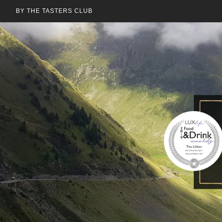
BY THE TASTERS CLUB