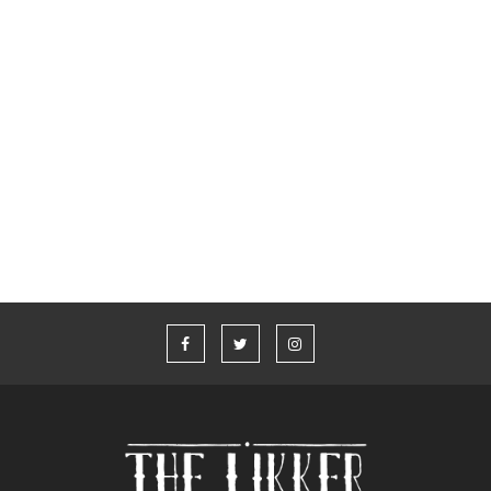
Glenfiddich x Aston Martin Formula 1® Team
Whisky Live Athens 2026
“Η καλύτερη ιστορία που δεν έχω πει” από τον Aaron Taylor-
Johnson και το Jameson